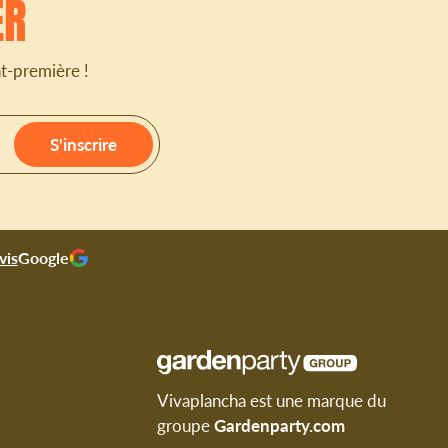
ER
nt-première !
S'inscrire
vis
Google
Vivaplancha est une marque du
groupe
Gardenparty.com