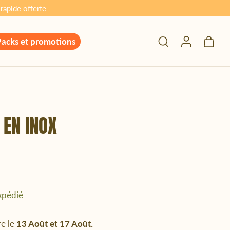
rapide offerte
Packs et promotions
 EN INOX
expédié
re le
13 Août et 17 Août.