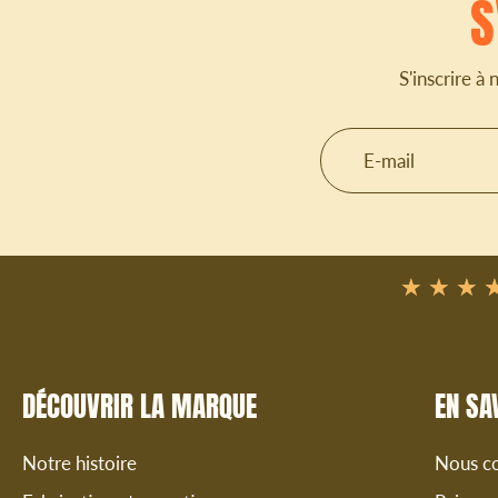
S
S'inscrire à
E-mail
★★★
★★★
DÉCOUVRIR LA MARQUE
EN SA
Notre histoire
Nous co