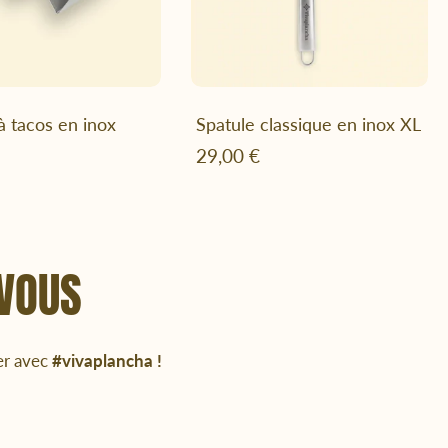
jouter au panier
Ajouter au panier
à tacos en inox
Spatule classique en inox XL
29,00 €
 VOUS
er avec
#vivaplancha !