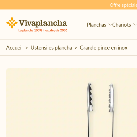
Offre spécial
Aller
au
contenu
Planchas
Chariots
Accueil
>
Ustensiles plancha
>
Grande pince en inox
Passer
aux
informations
sur
le
produit