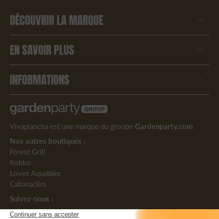
DÉCOUVRIR LA MARQUE
EN SAVOIR PLUS
INFORMATIONS
Vivaplancha est une marque du groupe
Gardenparty.com
Nos autres boutiques :
Forest Grill
Kokko
Lovee Aquabike
Cabanaclim
Suivez-nous :