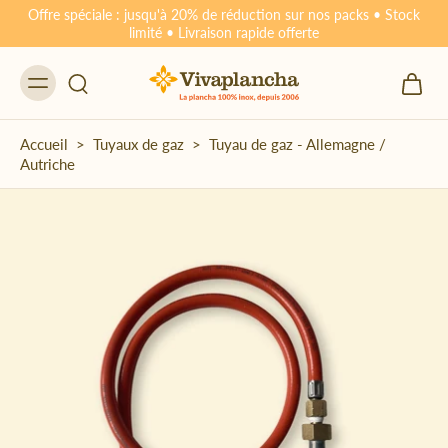
Offre spéciale : jusqu'à 20% de réduction sur nos packs • Stock
limité • Livraison rapide offerte
Accueil
>
Tuyaux de gaz
>
Tuyau de gaz - Allemagne /
Autriche