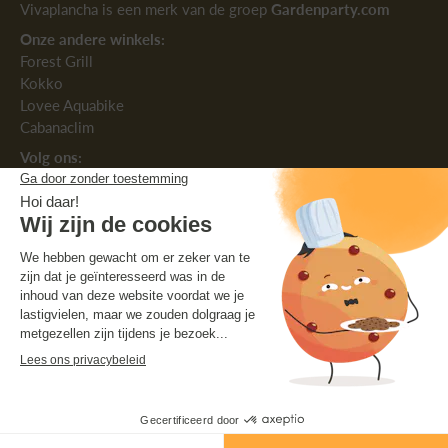
Vivaplancha is een merk van de groep
Gardenparty.com
Onze andere winkels:
Forest Grill
Kokko
Lovee Aquabike
Cabanaclim
Volg ons:
Nederlands
België ‎(EUR €)‎
© 2026,
Vivaplancha
.
Auteursrecht. Alle rechten voorbehouden.