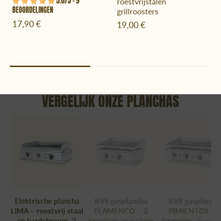
5.0/5 – 9
roestvrijstalen
BEOORDELINGEN
grillroosters
17,90 €
19,00 €
VERGELIJK ONZE PLANCHAS
Elektrische plancha
RVS gasplancha
RVS gasplanch
LIMA – roestvrij staal
FLAMENCO – 2
PIMIENTOS – 
en hardchroom, 2
branders, massieve
branders, massie