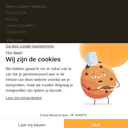
Onze andere winkels:
Forest Grill
Kokko
Lovee Aquabike
Cabanaclim
Volg ons:
Nederlands
België ‎(EUR €)‎
© 2026,
Vivaplancha
.
Auteursrecht. Alle rechten voorbehouden.