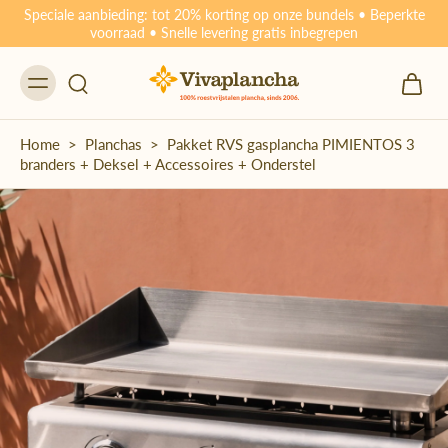
Speciale aanbieding: tot 20% korting op onze bundels • Beperkte
voorraad • Snelle levering gratis inbegrepen
Home
>
Planchas
>
Pakket RVS gasplancha PIMIENTOS 3
branders + Deksel + Accessoires + Onderstel