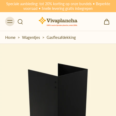
Speciale aanbieding: tot 20% korting op onze bundels • Beperkte
voorraad • Snelle levering gratis inbegrepen
Home
>
Wagentjes
>
Gasflesafdekking