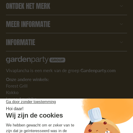
ONTDEK HET MERK
MEER INFORMATIE
INFORMATIE
Vivaplancha is een merk van de groep
Gardenparty.com
Onze andere winkels:
Forest Grill
Kokko
Lovee Aquabike
Cabanaclim
Volg ons: